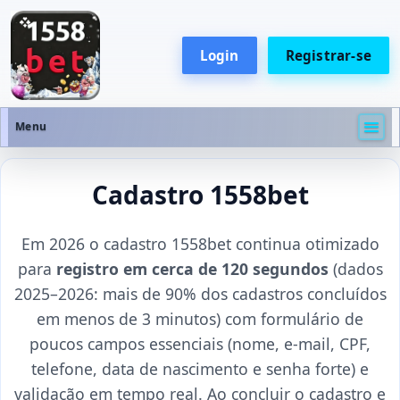
Login
Registrar-se
Menu
Cadastro 1558bet
Em 2026 o cadastro 1558bet continua otimizado
para
registro em cerca de 120 segundos
(dados
2025–2026: mais de 90% dos cadastros concluídos
em menos de 3 minutos) com formulário de
poucos campos essenciais (nome, e-mail, CPF,
telefone, data de nascimento e senha forte) e
validação em tempo real. Ao concluir o cadastro e