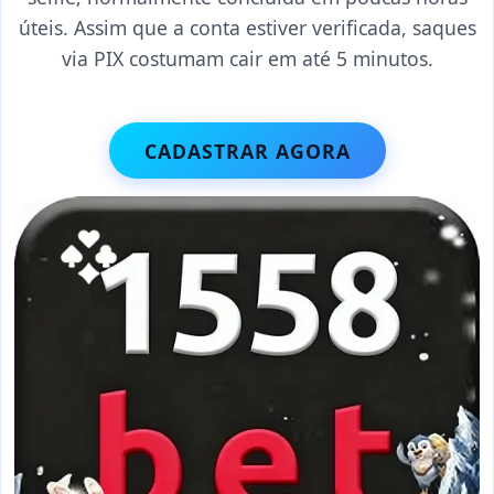
úteis. Assim que a conta estiver verificada, saques
via PIX costumam cair em até 5 minutos.
CADASTRAR AGORA