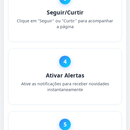
Seguir/Curtir
Clique em "Seguir" ou "Curtir" para acompanhar
a página
4
Ativar Alertas
Ative as notificações para receber novidades
instantaneamente
5