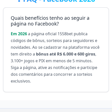
Quais benefícios tenho ao seguir a
página no Facebook?
Em 2026
a página oficial 1558bet publica
códigos de bônus, sorteios para seguidores e
novidades. Ao se cadastrar na plataforma você
tem direito a
bônus até R$ 6.000 e 600 giros
,
3.100+ jogos e PIX em menos de 5 minutos.
Siga a página, ative as notificações e participe
dos comentários para concorrer a sorteios
exclusivos.