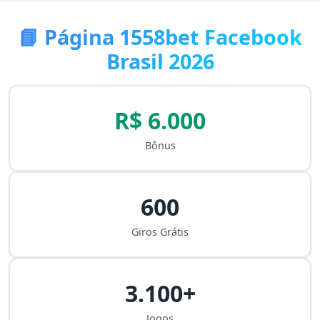
📘 Página 1558bet Facebook
Brasil 2026
R$ 6.000
Bônus
600
Giros Grátis
3.100+
Jogos