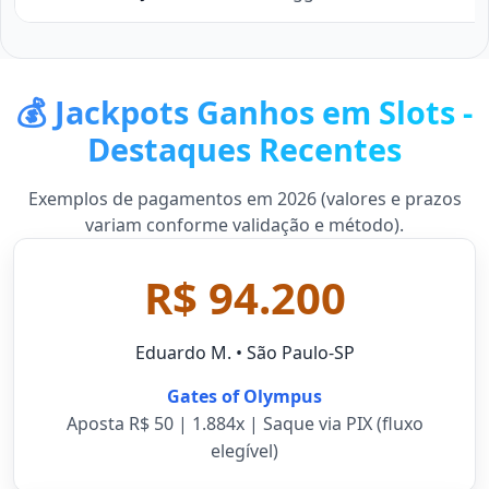
💰 Jackpots Ganhos em Slots -
Destaques Recentes
Exemplos de pagamentos em 2026 (valores e prazos
variam conforme validação e método).
R$ 94.200
Eduardo M. • São Paulo-SP
Gates of Olympus
Aposta R$ 50 | 1.884x | Saque via PIX (fluxo
elegível)