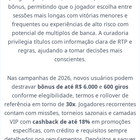
bônus, permitindo que o jogador escolha entre
sessões mais longas com vitórias menores e
frequentes ou experiências de alto risco com
potencial de multiplos de banca. A curadoria
privilegia títulos com informação clara de RTP e
regras, ajudando a tomar decisões mais
conscientes.
Nas campanhas de 2026, novos usuários podem
destravar
bônus de até R$ 6.000
e
600 giros
conforme elegibilidade, termos e rollover de
referência em torno de
30x
. Jogadores recorrentes
contam com missões, torneios sazonais e camadas
VIP com
cashback de até 18%
em promoções
específicas, com crédito e requisitos sempre
detalhados nos regulamentos. Depósitos e saques