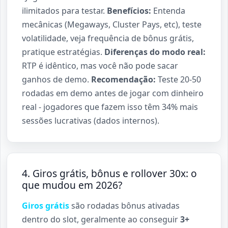
ilimitados para testar.
Benefícios:
Entenda
mecânicas (Megaways, Cluster Pays, etc), teste
volatilidade, veja frequência de bônus grátis,
pratique estratégias.
Diferenças do modo real:
RTP é idêntico, mas você não pode sacar
ganhos de demo.
Recomendação:
Teste 20-50
rodadas em demo antes de jogar com dinheiro
real - jogadores que fazem isso têm 34% mais
sessões lucrativas (dados internos).
4. Giros grátis, bônus e rollover 30x: o
que mudou em 2026?
Giros grátis
são rodadas bônus ativadas
dentro do slot, geralmente ao conseguir
3+