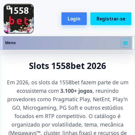
Login
Registrar-se
Menu
Slots 1558bet 2026
Em 2026, os slots da 1558bet fazem parte de um
ecossistema com
3.100+ jogos
, reunindo
provedores como Pragmatic Play, NetEnt, Play'n
GO, Microgaming, PG Soft e outros estúdios
focados em RTP competitivo. O catálogo é
organizado por volatilidade, tema, mecânica
(Megaways™, cluster, linhas fixas) e recursos de