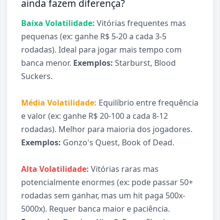
ainda fazem diferença?
Baixa Volatilidade:
Vitórias frequentes mas
pequenas (ex: ganhe R$ 5-20 a cada 3-5
rodadas). Ideal para jogar mais tempo com
banca menor.
Exemplos:
Starburst, Blood
Suckers.
Média Volatilidade:
Equilíbrio entre frequência
e valor (ex: ganhe R$ 20-100 a cada 8-12
rodadas). Melhor para maioria dos jogadores.
Exemplos:
Gonzo's Quest, Book of Dead.
Alta Volatilidade:
Vitórias raras mas
potencialmente enormes (ex: pode passar 50+
rodadas sem ganhar, mas um hit paga 500x-
5000x). Requer banca maior e paciência.