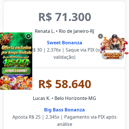
R$ 71.300
Renata L. • Rio de Janeiro-RJ
×
×
Sweet Bonanza
Aposta R$ 30 | 2.376x | Saque via PIX (sujeito à
validação)
R$ 58.640
Lucas K. • Belo Horizonte-MG
Big Bass Bonanza
Aposta R$ 25 | 2.345x | Pagamento via PIX após
análise