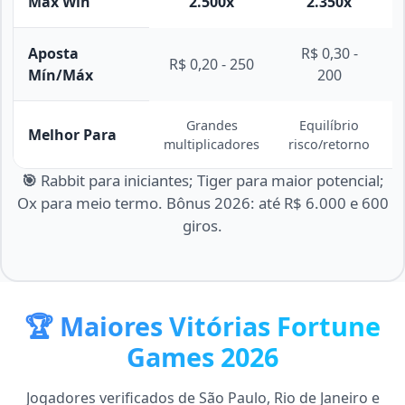
Max Win
2.500x
2.350x
Aposta
R$ 0,30 -
R$ 0,20 - 250
Mín/Máx
200
Grandes
Equilíbrio
Melhor Para
I
multiplicadores
risco/retorno
🎯
Rabbit para iniciantes; Tiger para maior potencial;
Ox para meio termo. Bônus 2026: até R$ 6.000 e 600
giros.
🏆 Maiores Vitórias Fortune
Games 2026
Jogadores verificados de São Paulo, Rio de Janeiro e