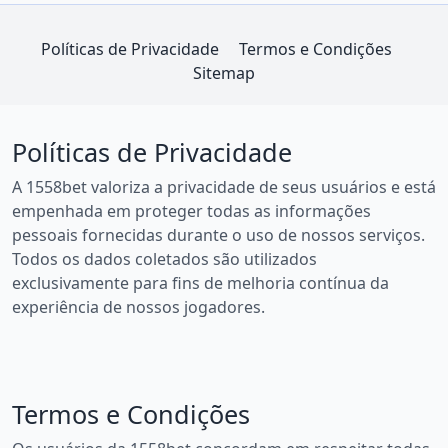
Políticas de Privacidade
Termos e Condições
Sitemap
Políticas de Privacidade
A 1558bet valoriza a privacidade de seus usuários e está
empenhada em proteger todas as informações
pessoais fornecidas durante o uso de nossos serviços.
Todos os dados coletados são utilizados
exclusivamente para fins de melhoria contínua da
experiência de nossos jogadores.
Termos e Condições